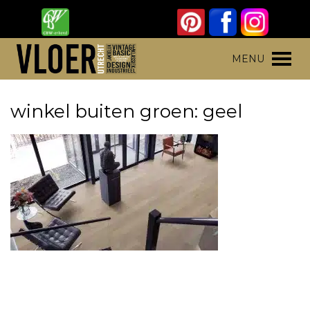
Skip
to
content
Vloer Utrecht
Parket, laminaat en pvc vloeren
MENU
winkel buiten groen: geel