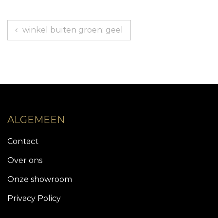
Berichtnavigatie
winkel buiten groen: geel
ALGEMEEN
Contact
Over ons
Onze showroom
Privacy Policy