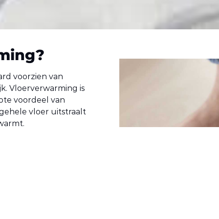
ming?
rd voorzien van
jk. Vloerverwarming is
rote voordeel van
ehele vloer uitstraalt
rwarmt.
arming?
ter. De
atoren. De ruimte wordt
temperatuur gehouden.
eratuur hetzelfde. U loopt
en zijn verleden tijd.