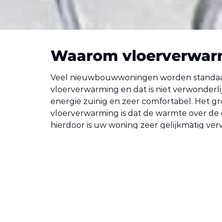
Waarom vloerverwar
Veel nieuwbouwwoningen worden standaa
vloerverwarming en dat is niet verwonderli
energie zuinig en zeer comfortabel. Het g
vloerverwarming is dat de warmte over de g
hierdoor is uw woning zeer gelijkmatig ve
Hoe werkt vloerverw
Door de slangen in de vloer loopt warm wa
watertemperatuur is lager dan die bij radi
over een grote oppervlakte constant op 
Overal waar u loopt, staat of zit is de temp
op een vloer die niet koud is dus koude voet