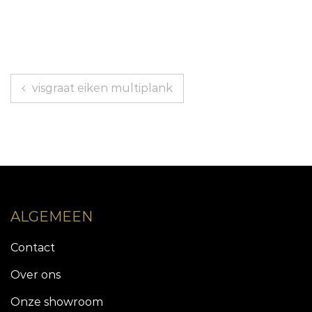
Berichtnavigatie
visgraat eiken multiplank
ALGEMEEN
Contact
Over ons
Onze showroom