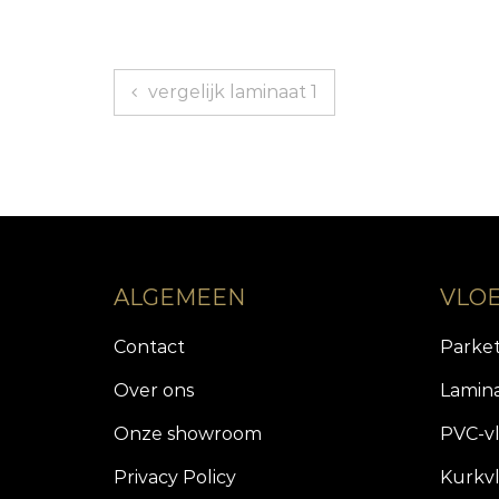
Berichtnavigatie
vergelijk laminaat 1
ALGEMEEN
VLO
Contact
Parke
Over ons
Lamin
Onze showroom
PVC-v
Privacy Policy
Kurkv