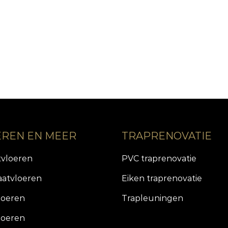
EREN EN MEER
TRAPRENOVATIE
tvloeren
PVC traprenovatie
aatvloeren
Eiken traprenovatie
loeren
Trapleuningen
loeren