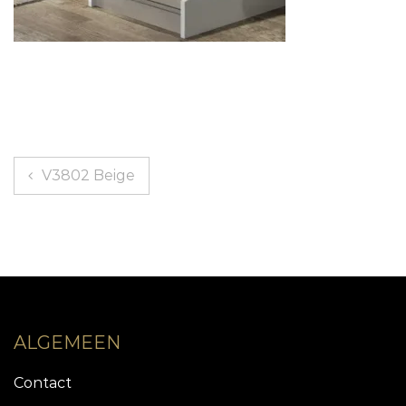
Berichtnavigatie
V3802 Beige
ALGEMEEN
Contact