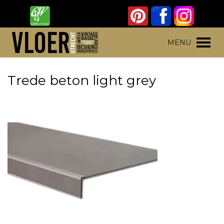
Skip
to
content
Vloer Utrecht
Parket, laminaat en pvc vloeren
MENU
Trede beton light grey