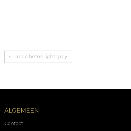
Bericht
Trede beton light grey
navigatie
ALGEMEEN
Contact