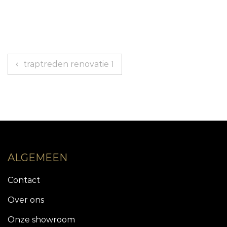
Berichtnavigatie
traptreden renovatie 1
ALGEMEEN
Contact
Over ons
Onze showroom