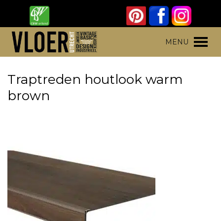
Skip
to
content
Vloer Utrecht
Parket, laminaat en pvc vloeren
MENU
Traptreden houtlook warm
brown