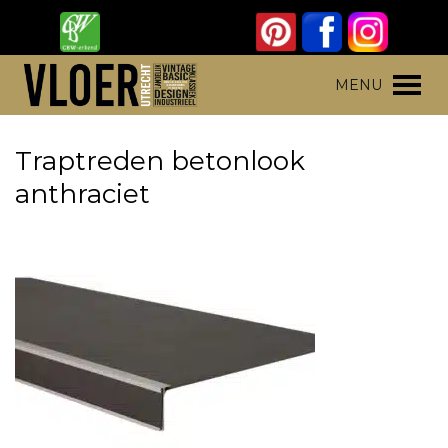
Skip
to
content
Vloer Utrecht
Parket, laminaat en pvc vloeren
MENU
Traptreden betonlook
anthraciet