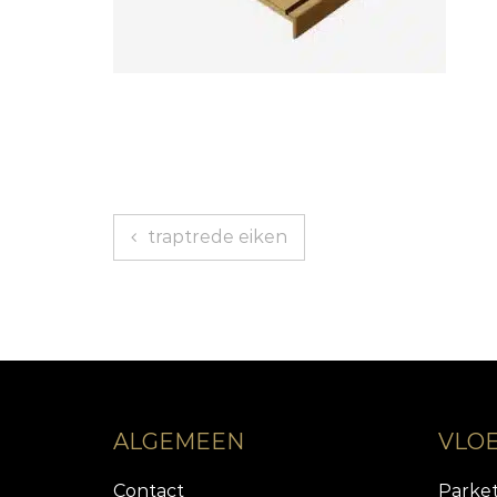
Bericht
traptrede eiken
navigatie
ALGEMEEN
VLO
Contact
Parke