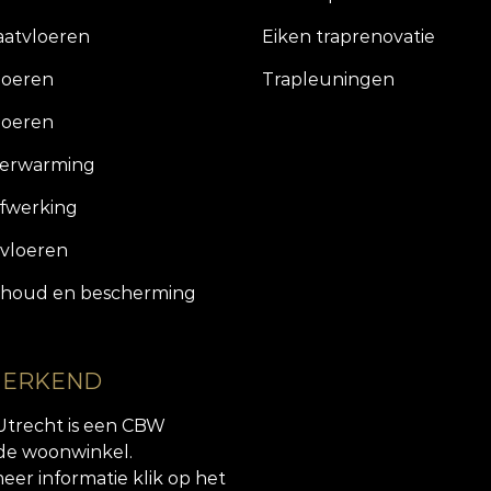
aatvloeren
Eiken traprenovatie
loeren
Trapleuningen
loeren
verwarming
fwerking
vloeren
houd en bescherming
 ERKEND
Utrecht is een CBW
de woonwinkel.
eer informatie klik op het