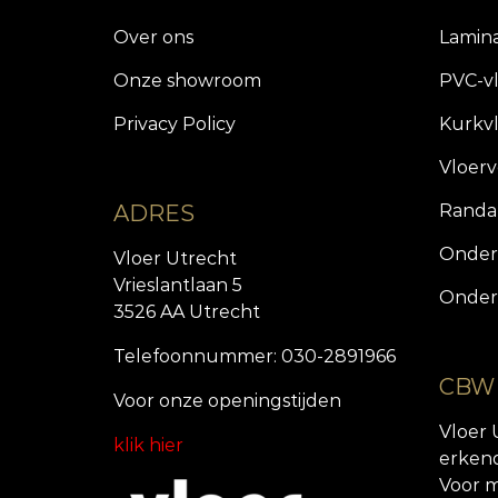
Over ons
Lamin
Onze showroom
PVC-v
Privacy Policy
Kurkv
Vloer
ADRES
Randa
Onder
Vloer Utrecht
Vrieslantlaan 5
Onder
3526 AA Utrecht
Telefoonnummer: 030-2891966
CBW
Voor onze openingstijde
n
Vloer 
klik hier
erken
Voor m