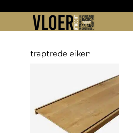
Skip
to
content
traptrede eiken