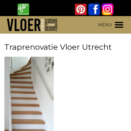
Skip
to
content
Vloer Utrecht
Parket, laminaat en pvc vloeren
MENU
Traprenovatie Vloer Utrecht