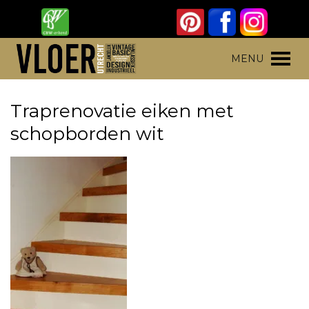
Skip
to
content
Vloer Utrecht
Parket, laminaat en pvc vloeren
MENU
Traprenovatie eiken met
schopborden wit