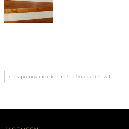
Vloer Utrecht Traprenovatie eiken hout
Bericht
Traprenovatie eiken met schopborden wit
navigatie