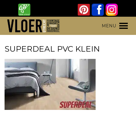
Skip
to
content
Vloer Utrecht
Parket, laminaat en pvc vloeren
MENU
SUPERDEAL PVC KLEIN