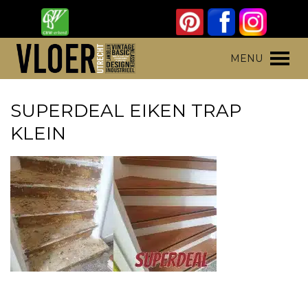
Skip
to
content
Vloer Utrecht
Parket, laminaat en pvc vloeren
MENU
SUPERDEAL EIKEN TRAP
KLEIN