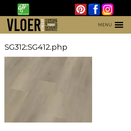
Skip
to
content
Vloer Utrecht
Parket, laminaat en pvc vloeren
MENU
SG312:SG412.php