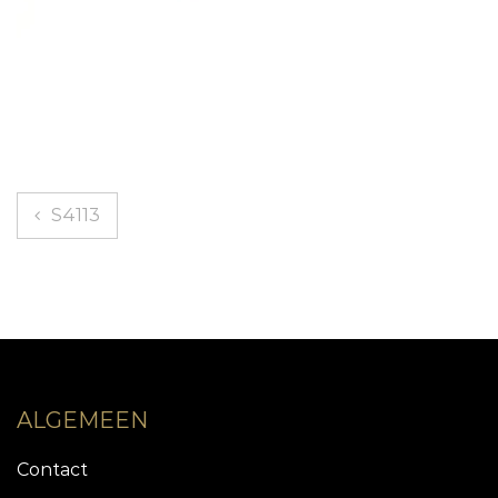
Bericht
S4113
navigatie
ALGEMEEN
Contact