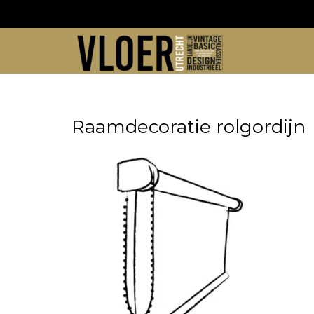
Skip
to
content
Raamdecoratie rolgordijn