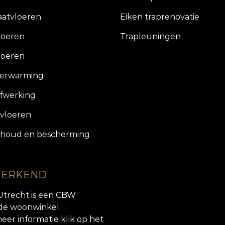
aatvloeren
Eiken traprenovatie
loeren
Trapleuningen
loeren
verwarming
fwerking
vloeren
houd en bescherming
 ERKEND
Utrecht is een CBW
de woonwinkel.
eer informatie klik op het