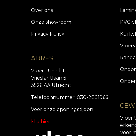
Over ons
Lamin
Onze showroom
PVC-v
Privacy Policy
Kurkv
Vloer
ADRES
Randa
Onder
Vloer Utrecht
Vrieslantlaan 5
Onder
3526 AA Utrecht
Telefoonnummer: 030-2891966
CBW
Voor onze openingstijde
n
Vloer 
klik hier
erken
Voor m