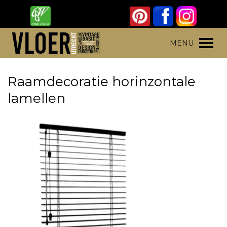
Skip
to
content
Vloer Utrecht
Parket, laminaat en pvc vloeren
MENU
Raamdecoratie horinzontale
lamellen