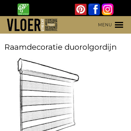
Skip
to
content
Vloer Utrecht
Parket, laminaat en pvc vloeren
MENU
Raamdecoratie duorolgordijn