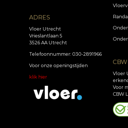
Vloer
ADRES
Randa
Onder
Vloer Utrecht
Vrieslantlaan 5
Onder
3526 AA Utrecht
Telefoonnummer: 030-2891966
CBW
Voor onze openingstijde
n
Vloer 
klik hier
erken
Voor m
CBW L