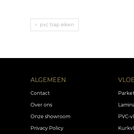
Berichtnavigatie
pvc trap eiken
ALGEMEEN
VLO
Contact
Parke
Over ons
Lamin
Onze showroom
PVC-v
Privacy Policy
Kurkv