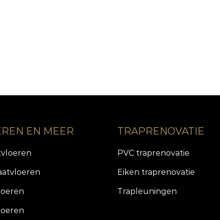
EREN EN MEER
TRAPRENOVATIE
tvloeren
PVC traprenovatie
aatvloeren
Eiken traprenovatie
loeren
Trapleuningen
loeren