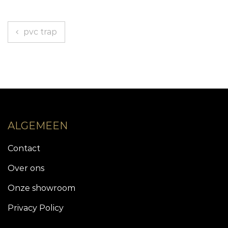
Bericht
pvc trap
navigatie
ALGEMEEN
Contact
Over ons
Onze showroom
Privacy Policy