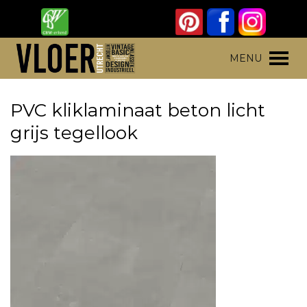
Skip
to
content
Vloer Utrecht
Parket, laminaat en pvc vloeren
MENU
PVC kliklaminaat beton licht
grijs tegellook