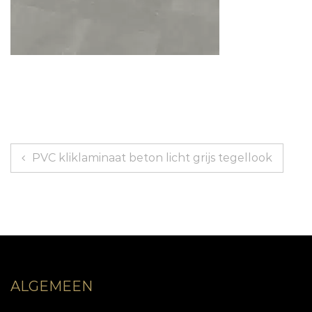
Bericht
PVC kliklaminaat beton licht grijs tegellook
navigatie
ALGEMEEN