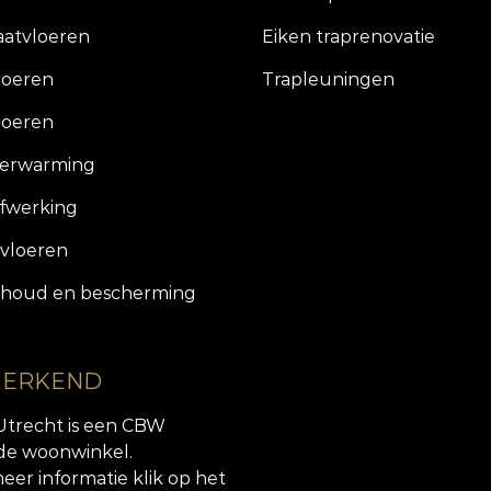
aatvloeren
Eiken traprenovatie
loeren
Trapleuningen
loeren
verwarming
fwerking
vloeren
houd en bescherming
 ERKEND
Utrecht is een CBW
de woonwinkel.
eer informatie klik op het