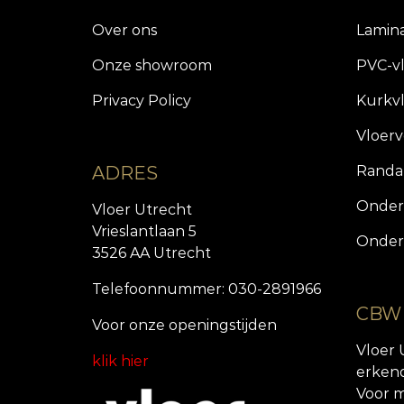
Over ons
Lamin
Onze showroom
PVC-v
Privacy Policy
Kurkv
Vloer
ADRES
Randa
Onder
Vloer Utrecht
Vrieslantlaan 5
Onder
3526 AA Utrecht
Telefoonnummer: 030-2891966
CBW
Voor onze openingstijde
n
Vloer 
klik hier
erken
Voor m