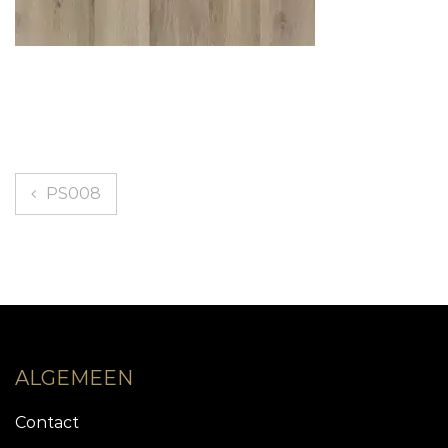
Bericht
PS008
navigatie
ALGEMEEN
Contact