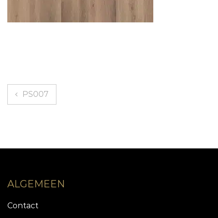
Bericht
PS007
navigatie
ALGEMEEN
Contact