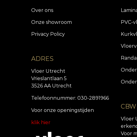
Over ons
Lamin
Onze showroom
PVC-v
Privacy Policy
Kurkv
Vloer
ADRES
Randa
Onder
Vloer Utrecht
Vrieslantlaan 5
Onder
3526 AA Utrecht
Telefoonnummer: 030-2891966
CBW
Voor onze openingstijde
n
Vloer 
klik hier
erken
Voor m