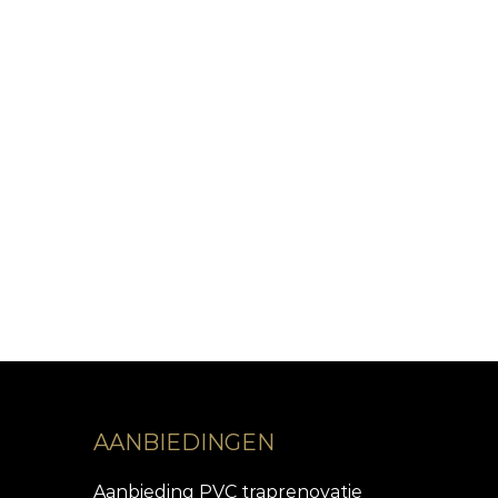
AANBIEDINGEN
Aanbieding PVC traprenovatie