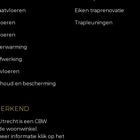
aatvloeren
Eiken traprenovatie
loeren
Trapleuningen
loeren
verwarming
fwerking
vloeren
houd en bescherming
 ERKEND
Utrecht is een CBW
de woonwinkel.
eer informatie klik op het