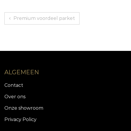
Berichtnavigatie
Premium voordeel parket
ALGEMEEN
Contact
Over ons
Onze showroom
Privacy Policy