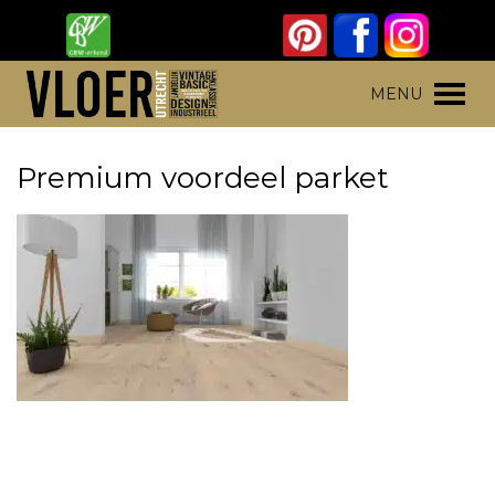
Skip
to
content
Vloer Utrecht
Parket, laminaat en pvc vloeren
MENU
Premium voordeel parket