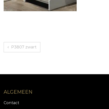
Berichtnavigatie
P3807 zwart
ALGEMEEN
Contact