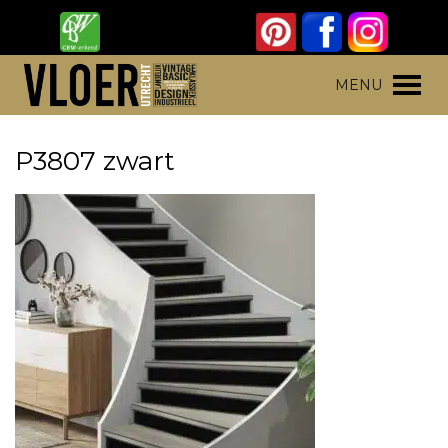
Skip
to
content
Vloer Utrecht
Parket, laminaat en pvc vloeren
MENU
P3807 zwart