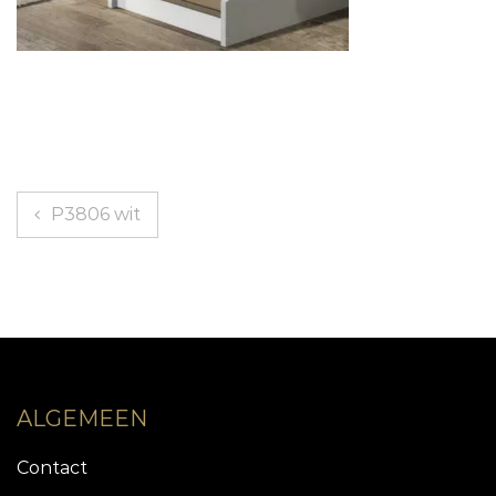
Berichtnavigatie
P3806 wit
ALGEMEEN
Contact