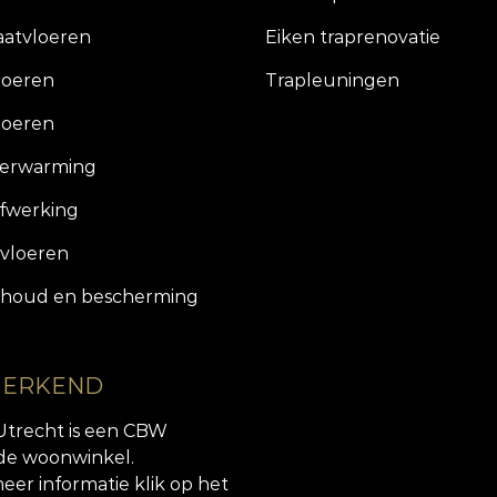
aatvloeren
Eiken traprenovatie
loeren
Trapleuningen
loeren
verwarming
fwerking
vloeren
houd en bescherming
 ERKEND
Utrecht is een CBW
de woonwinkel.
eer informatie klik op het