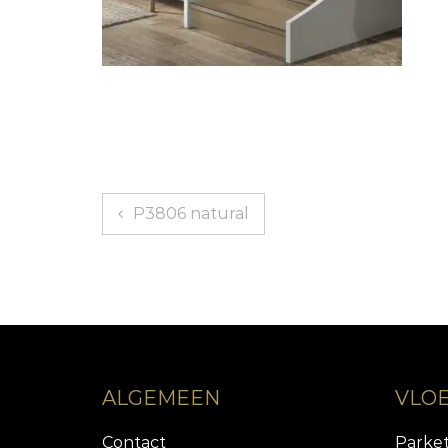
Bericht
P3806 natural
navigatie
ALGEMEEN
VLO
Contact
Parke