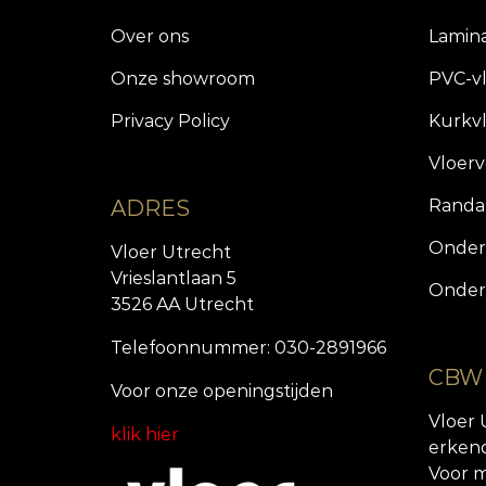
Over ons
Lamin
Onze showroom
PVC-v
Privacy Policy
Kurkv
Vloer
ADRES
Randa
Onder
Vloer Utrecht
Vrieslantlaan 5
Onder
3526 AA Utrecht
Telefoonnummer: 030-2891966
CBW
Voor onze openingstijde
n
Vloer 
klik hier
erken
Voor m