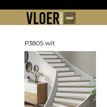
Skip
to
content
P3805 wit