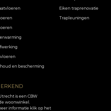
aatvloeren
Eiken traprenovatie
loeren
Trapleuningen
loeren
verwarming
fwerking
vloeren
houd en bescherming
 ERKEND
Utrecht is een CBW
de woonwinkel.
eer informatie klik op het