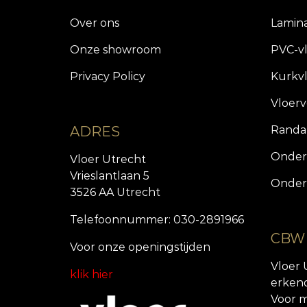
Over ons
Lamin
Onze showroom
PVC-v
Privacy Policy
Kurkv
Vloer
ADRES
Randa
Onder
Vloer Utrecht
Vrieslantlaan 5
Onder
3526 AA Utrecht
Telefoonnummer: 030-2891966
CBW
Voor onze openingstijde
n
Vloer 
klik hier
erken
Voor m