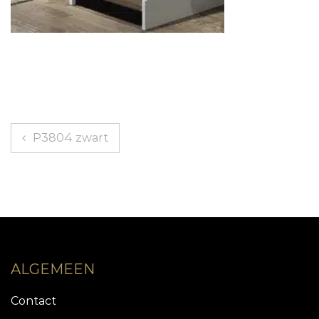
Bericht
P3804 zwart
navigatie
ALGEMEEN
Contact