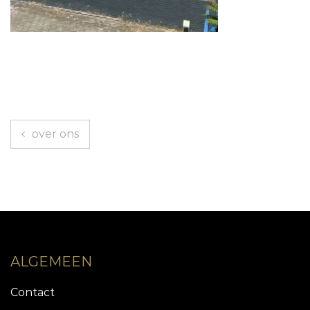
Berichtnavigatie
over ons
ALGEMEEN
Contact