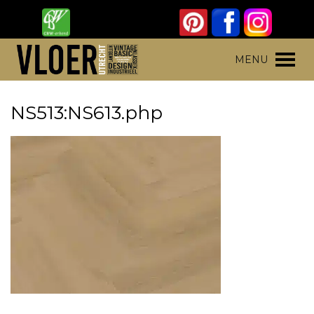
Skip
to
content
Vloer Utrecht
Parket, laminaat en pvc vloeren
MENU
NS513:NS613.php