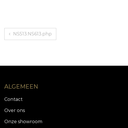
Berichtnavigatie
NS513:NS613.php
ALGEMEEN
Contact
Over ons
Onze showroom