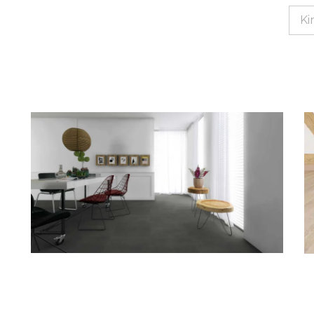
Ki
Laminaat en pvc beton en tegellooks
B
de trend van 2019