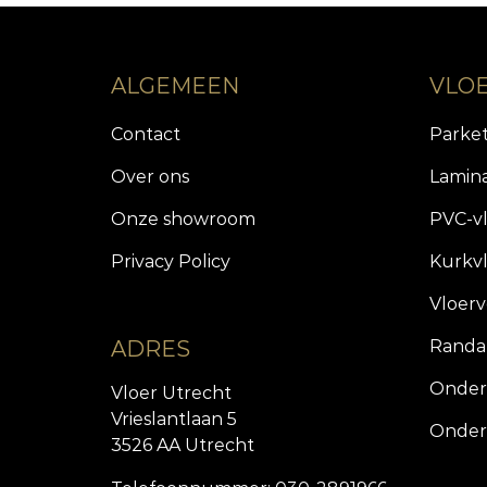
ALGEMEEN
VLO
Contact
Parke
Over ons
Lamin
Onze showroom
PVC-v
Privacy Policy
Kurkv
Vloer
ADRES
Randa
Onder
Vloer Utrecht
Vrieslantlaan 5
Onder
3526 AA Utrecht