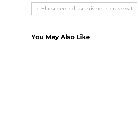
Bericht
Blank geolied eiken is het nieuwe wit
navigatie
You May Also Like
VTwonen pvc vloeren