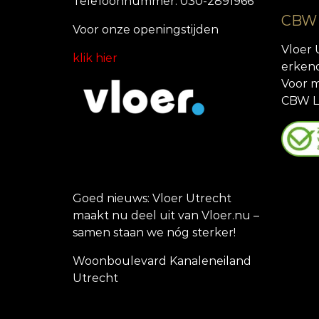
Telefoonnummer: 030-2891966
CBW
Voor onze openingstijde
n
Vloer 
klik hier
erken
Voor m
CBW L
Goed nieuws: Vloer Utrecht
maakt nu deel uit van Vloer.nu –
samen staan we nóg sterker!
Woonboulevard Kanaleneiland
Utrecht