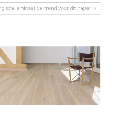
ng size laminaat de trend voor dit najaar
King si
lank geolied eiken is het nieuwe wit
najaar