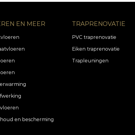
EREN EN MEER
TRAPRENOVATIE
tvloeren
PVC traprenovatie
aatvloeren
Eiken traprenovatie
loeren
Trapleuningen
loeren
verwarming
fwerking
vloeren
houd en bescherming