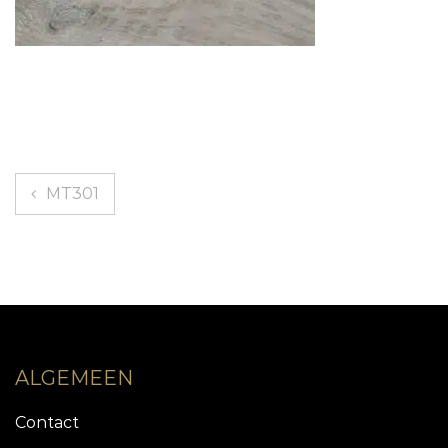
Bericht
MT301
navigatie
ALGEMEEN
Contact