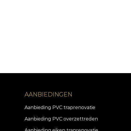
AANBIEDINGEN
Aanbieding PVC traprenovatie
Aanbieding PVC overzettreden
Aanbieding eiken traprenovatie