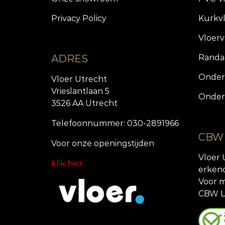
Privacy Policy
Kurkv
Vloer
ADRES
Randa
Onder
Vloer Utrecht
Vrieslantlaan 5
Onder
3526 AA Utrecht
Telefoonnummer: 030-2891966
CBW
Voor onze openingstijde
n
Vloer 
klik hier
erken
Voor m
CBW L