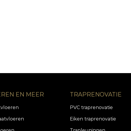
EREN EN MEER
TRAPRENOVATIE
tvloeren
PVC traprenovatie
aatvloeren
Eiken traprenovatie
loeren
Trapleuningen