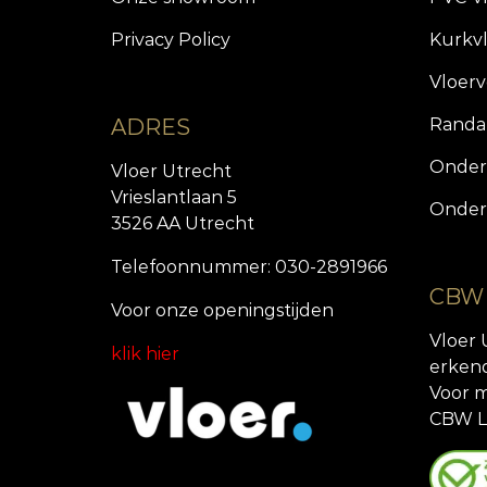
Privacy Policy
Kurkv
Vloer
ADRES
Randa
Onder
Vloer Utrecht
Vrieslantlaan 5
Onder
3526 AA Utrecht
Telefoonnummer: 030-2891966
CBW
Voor onze openingstijde
n
Vloer 
klik hier
erken
Voor m
CBW L