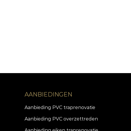
AANBIEDINGEN
Aanbieding PVC traprenovatie
Aanbieding PVC overzettreden
Aanbieding eiken traprenovatie