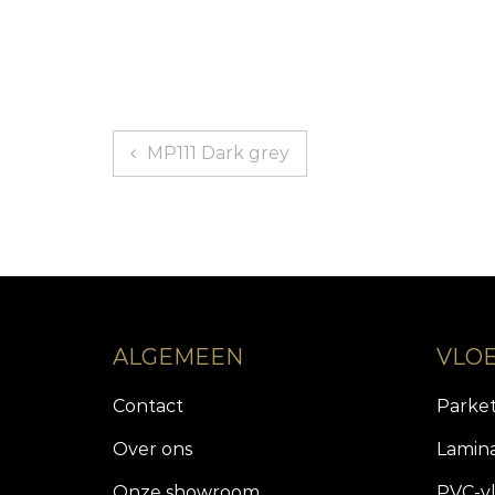
Bericht
MP111 Dark grey
navigatie
ALGEMEEN
VLO
Contact
Parke
Over ons
Lamin
Onze showroom
PVC-v