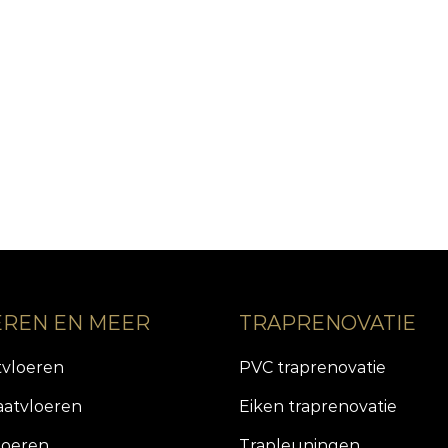
EREN EN MEER
TRAPRENOVATIE
tvloeren
PVC traprenovatie
aatvloeren
Eiken traprenovatie
loeren
Trapleuningen