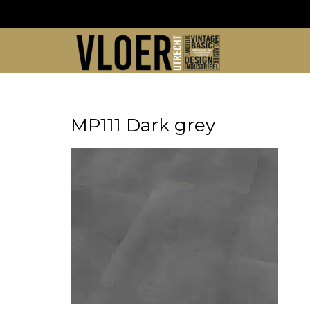
Skip
to
content
MP111 Dark grey