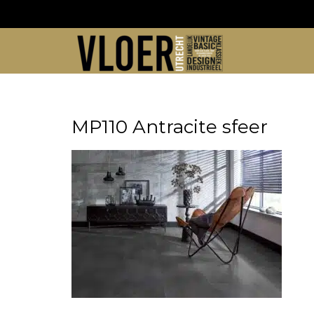
Skip
to
content
MP110 Antracite sfeer