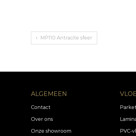
Bericht
MP110 Antracite sfeer
navigatie
ALGEMEEN
VLO
Contact
Parke
Over ons
Lamin
Onze showroom
PVC-v