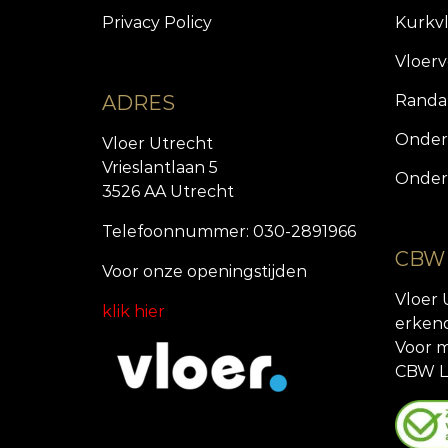
Privacy Policy
Kurkv
Vloer
ADRES
Randa
Onder
Vloer Utrecht
Vrieslantlaan 5
Onder
3526 AA Utrecht
Telefoonnummer: 030-2891966
CBW
Voor onze openingstijde
n
Vloer 
klik hier
erken
Voor m
CBW L