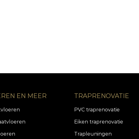
EREN EN MEER
TRAPRENOVATIE
tvloeren
PVC traprenovatie
aatvloeren
Eiken traprenovatie
loeren
Trapleuningen