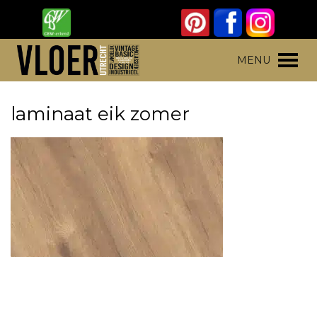
Skip
to
content
Vloer Utrecht
Parket, laminaat en pvc vloeren
MENU
laminaat eik zomer