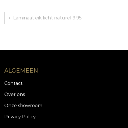
Berichtnavigatie
Laminaat eik licht naturel 9,95
ALGEMEEN
Contact
Over ons
Onze showroom
Privacy Policy