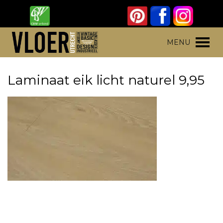
Skip
to
content
Vloer Utrecht
Parket, laminaat en pvc vloeren
MENU
Laminaat eik licht naturel 9,95