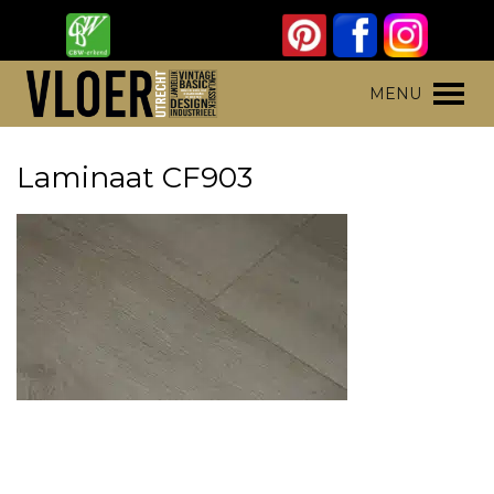
Skip
to
content
Vloer Utrecht
Parket, laminaat en pvc vloeren
MENU
Laminaat CF903