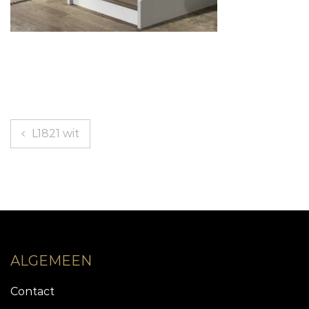
Bericht
L1821 wit
navigatie
ALGEMEEN
Contact