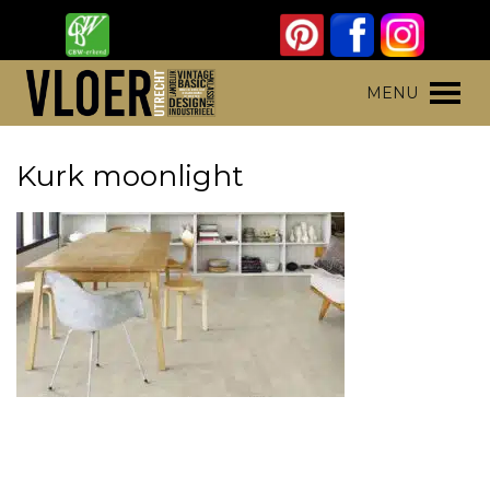
Skip
to
content
Vloer Utrecht
Parket, laminaat en pvc vloeren
MENU
Kurk moonlight