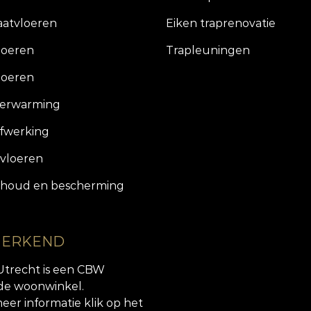
aatvloeren
Eiken traprenovatie
loeren
Trapleuningen
loeren
verwarming
fwerking
vloeren
houd en bescherming
 ERKEND
Utrecht is een CBW
de woonwinkel.
eer informatie klik op het