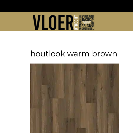
Skip
to
content
houtlook warm brown