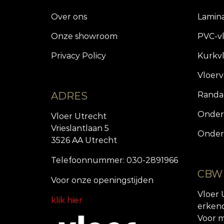
Over ons
Lamin
Onze showroom
PVC-v
Privacy Policy
Kurkv
Vloer
ADRES
Randa
Onder
Vloer Utrecht
Vrieslantlaan 5
Onder
3526 AA Utrecht
Telefoonnummer: 030-2891966
CBW
Voor onze openingstijde
n
Vloer 
klik hier
erken
Voor m