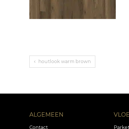
Bericht
houtlook warm brown
navigatie
ALGEMEEN
VLO
Contact
Parke