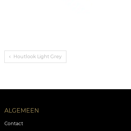
Berichtnavigatie
Houtlook Light Grey
ALGEMEEN
Contact