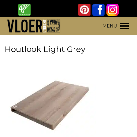
Skip
to
content
Vloer Utrecht
Parket, laminaat en pvc vloeren
MENU
Houtlook Light Grey