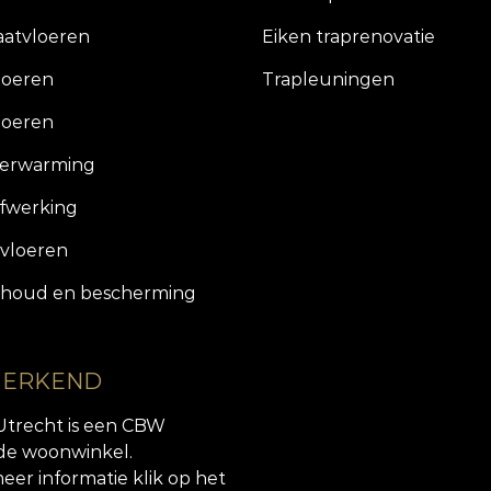
aatvloeren
Eiken traprenovatie
loeren
Trapleuningen
loeren
verwarming
fwerking
vloeren
houd en bescherming
 ERKEND
Utrecht is een CBW
de woonwinkel.
eer informatie klik op het