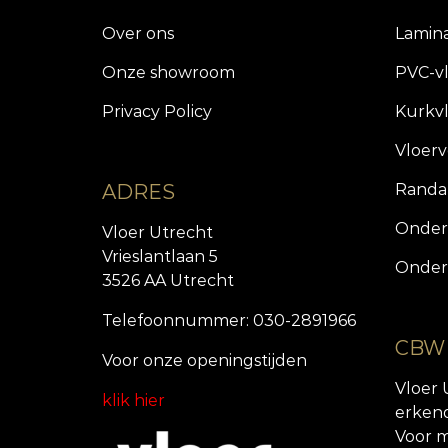
Over ons
Lamin
Onze showroom
PVC-v
Privacy Policy
Kurkv
Vloer
ADRES
Randa
Onder
Vloer Utrecht
Vrieslantlaan 5
Onder
3526 AA Utrecht
Telefoonnummer: 030-2891966
CBW
Voor onze openingstijde
n
Vloer 
klik hier
erken
Voor m