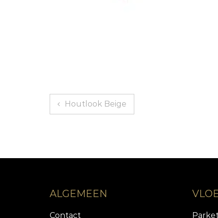
Bericht
Houtlook Beige
navigatie
ALGEMEEN
VLO
Contact
Parke