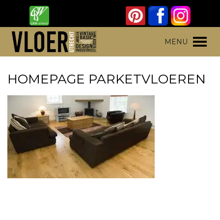
Skip
to
content
Vloer Utrecht
Parket, laminaat en pvc vloeren
MENU
HOMEPAGE PARKETVLOEREN