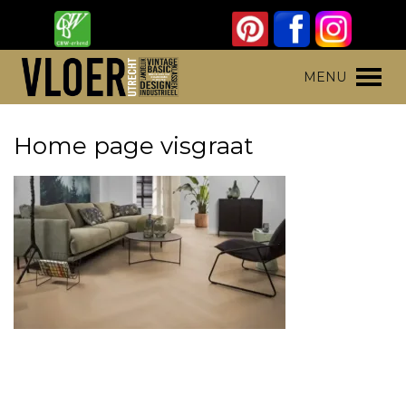
Skip
to
content
Vloer Utrecht
Parket, laminaat en pvc vloeren
MENU
Home page visgraat