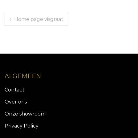
Berichtnavigatie
Home page visgraat
ALGEMEEN
Contact
Over ons
Onze showroom
Privacy Policy