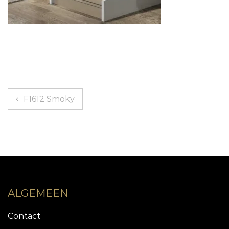
Bericht
F1612 Smoky
navigatie
ALGEMEEN
Contact